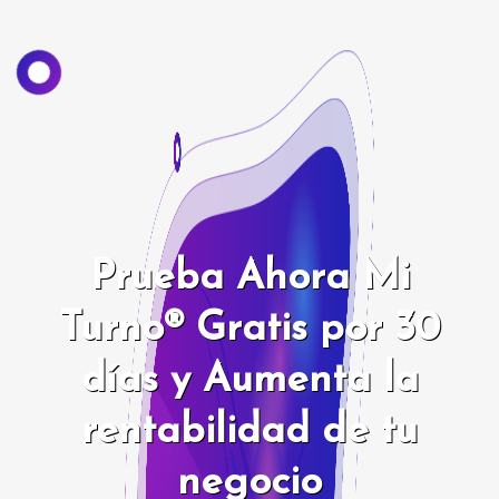
Prueba Ahora Mi
Turno® Gratis por 30
días y Aumenta la
rentabilidad de tu
negocio