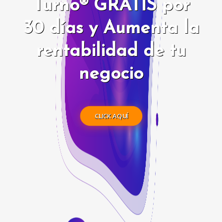
Turno® GRATIS por
30 días y Aumenta la
rentabilidad de tu
negocio
CLICK AQUÍ